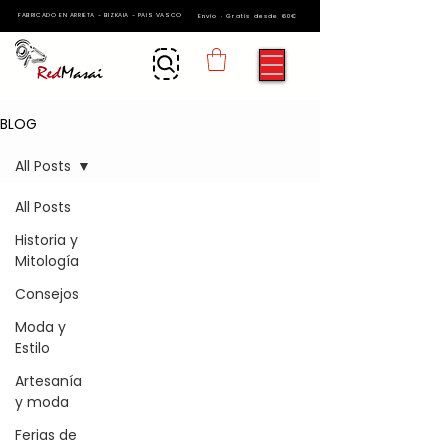
FABRICADO EN ARRIETA - BIZKAIA - PAIS VASCO
Envío · Gratis desde 60€
BLOG
All Posts
All Posts
Historia y
Mitología
Consejos
Moda y
Estilo
Artesanía
y moda
Ferias de