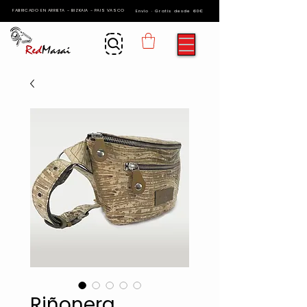
FABRICADO EN ARRIETA - BIZKAIA - PAIS VASCO
Envío · Gratis desde 60€
Riñonera