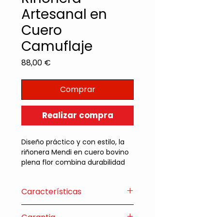
Artesanal en
Cuero
Camuflaje
Precio
88,00 €
Comprar
Realizar compra
Diseño práctico y con estilo, la 
riñonera Mendi en cuero bovino 
plena flor combina durabilidad 
con un atractivo look camuflaje. 
Cuenta con correa ajustable, 
Características
bolsillo frontal y compartimento 
principal con cierre de 
• Medidas: Ancho: 27 cm Alto: 14
cremallera, todo 