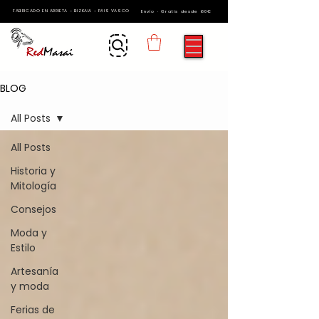
FABRICADO EN ARRIETA - BIZKAIA - PAIS VASCO
Envío · Gratis desde 60€
BLOG
All Posts
All Posts
Historia y
Mitología
Consejos
Moda y
Estilo
Artesanía
y moda
Ferias de