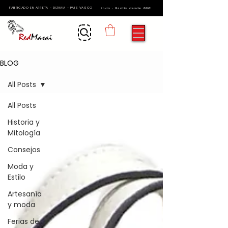
FABRICADO EN ARRIETA - BIZKAIA - PAIS VASCO
Envío · Gratis desde 60€
BLOG
All Posts
All Posts
Historia y
Mitología
Consejos
Moda y
Estilo
Artesanía
y moda
Ferias de