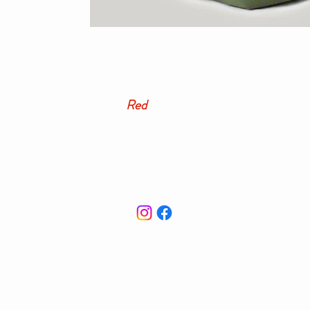
Red
Masai
Cuero artesanal del País Vasco. Hecho 
en Arrieta, Bizkaia desde hace más de tr
décadas.