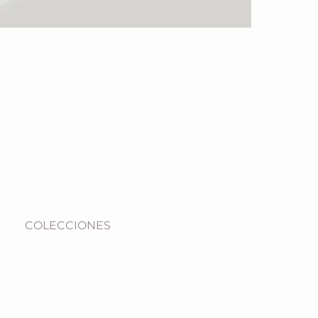
• Correa band
• Incluye bol
Condiciones 
La garantía n
los accidente
Se requiere j
Esta garantí
RedMasai se 
defectuoso y
a mano
Para realizar
es
COLECCIONES
CONDICIONES DE COMPRA
INICIO
POLITICA DE PRIVACIDAD
BOLSOS
GARANTÍA
ACCESORIOS