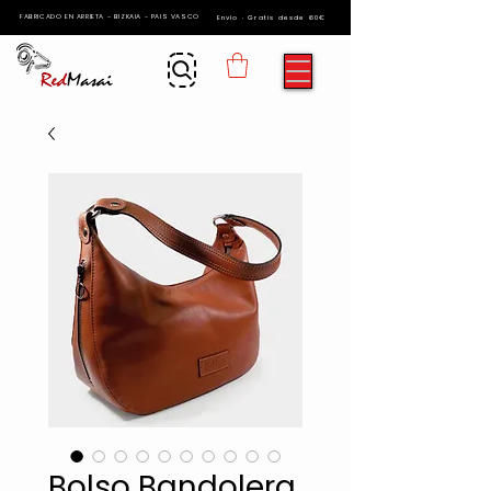
FABRICADO EN ARRIETA - BIZKAIA - PAIS VASCO
Envío · Gratis desde 60€
Bolso Bandolera