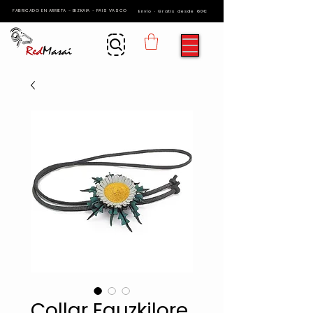
FABRICADO EN ARRIETA - BIZKAIA - PAIS VASCO
Envío · Gratis desde 60€
Collar Eguzkilore