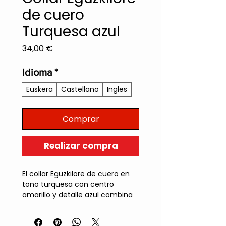
de cuero
Turquesa azul
Precio
34,00 €
Idioma
*
Euskera
Castellano
Ingles
Comprar
Realizar compra
El collar Eguzkilore de cuero en
tono turquesa con centro
amarillo y detalle azul combina
frescura y energía en una pieza
artesanal única.