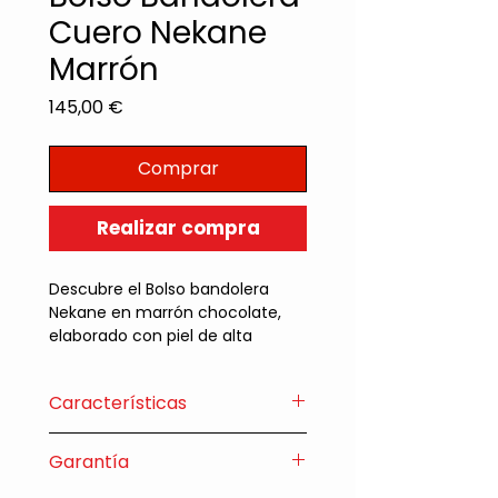
Cuero Nekane
Marrón
Precio
145,00 €
Comprar
Realizar compra
Descubre el Bolso bandolera
Nekane en marrón chocolate,
elaborado con piel de alta
calidad y un diseño tipo sobre
que combina elegancia y
Características
funcionalidad. Su correa
extraíble y bolsillo exterior con
• Medidas: Ancho: 22 cm Alto:
cremallera ofrecen versatilidad y
Garantía
21 cm Fondo: 5 cm
comodidad para el día a día.
• Exterior: Piel vacuno plena flor.