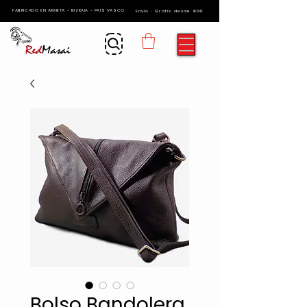
FABRICADO EN ARRIETA - BIZKAIA - PAIS VASCO
Envío · Gratis desde 60€
Bolso Bandolera