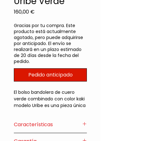
Uribe Verde
Precio
160,00 €
Gracias por tu compra. Este
producto está actualmente
agotado, pero puede adquirirse
por anticipado. El envío se
realizará en un plazo estimado
de 20 días desde la fecha del
pedido.
Pedido anticipado
El bolso bandolera de cuero
verde combinado con color kaki
modelo Uribe es una pieza única
que fusiona modernidad y
elegancia en un diseño
Características
impecable. Su acabado en
cuero suave y agradable al
• Medidas: Ancho: 27 cm Alto:
tacto ofrece una sensación de