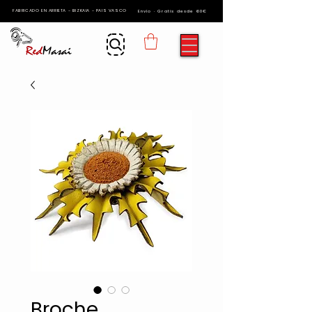
FABRICADO EN ARRIETA - BIZKAIA - PAIS VASCO
Envío · Gratis desde 60€
Broche