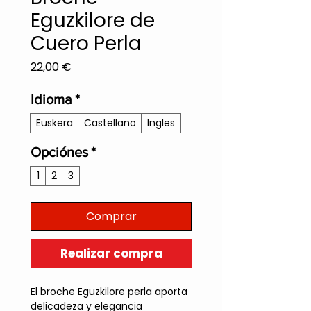
Eguzkilore de
Cuero Perla
Precio
22,00 €
Idioma
*
Euskera
Castellano
Ingles
Opciónes
*
1
2
3
Comprar
Realizar compra
El broche Eguzkilore perla aporta
delicadeza y elegancia