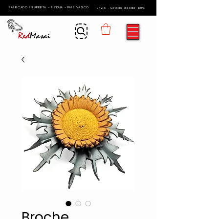
FABRICADO EN ARRIETA - BIZKAIA - PAIS VASCO
Envío · Gratis desde 60€
Broche