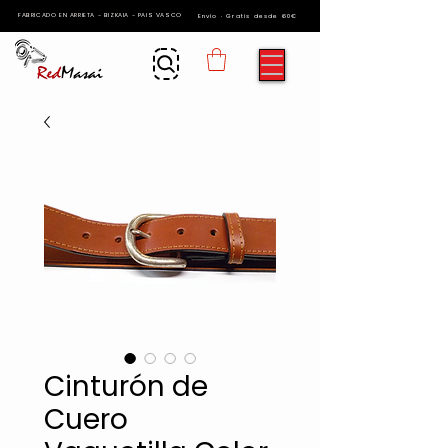
FABRICADO EN ARRIETA - BIZKAIA - PAIS VASCO
Envío · Gratis desde 60€
Cinturón de
Cuero