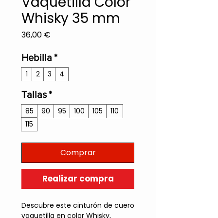
Vaquetilla Color
Whisky 35 mm
Precio
36,00 €
Hebilla
*
1
2
3
4
Tallas
*
85
90
95
100
105
110
115
Comprar
Realizar compra
Descubre este cinturón de cuero
vaquetilla en color Whisky,