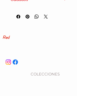
Al tratarse de un material
natural es aconsejable evitar
que se moje y los rayos solares
directos.
Red
Masai
Cuero artesanal del País Vasco. Hecho a mano
en Arrieta, Bizkaia desde hace más de tres
décadas.
COLECCIONES
CONTACTO
SOBRE
NOSOTROS