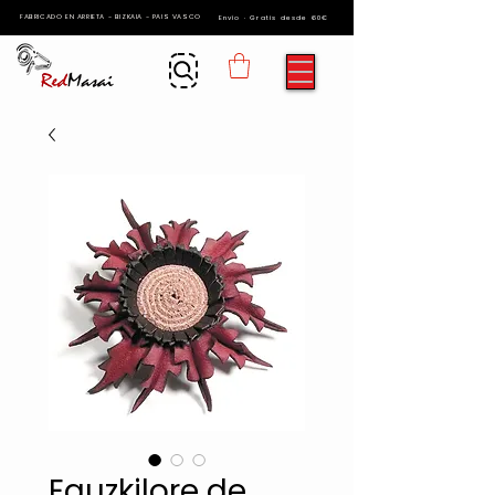
FABRICADO EN ARRIETA - BIZKAIA - PAIS VASCO
Envío · Gratis desde 60€
Eguzkilore de