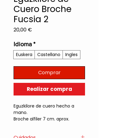
Cuero Broche
Fucsia 2
Precio
20,00 €
Idioma
*
Euskera
Castellano
Ingles
Comprar
Realizar compra
Eguzkilore de cuero hecho a
mano.
Broche alfiler 7 cm. aprox.
Flor mitogica vasca.
Cantidad de colores a elegir.
Cuidados